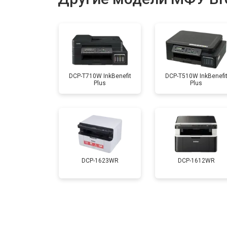
Замена печки
Замена печатной головки
DCP-T710W InkBenefit
DCP-T510W InkBenefi
Plus
Plus
Замена Wi-Fi
Замена блока питания
Замена вала
DCP-1623WR
DCP-1612WR