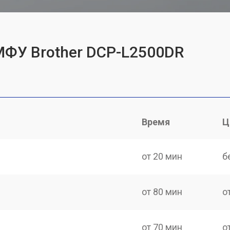
МФУ Brother DCP-L2500DR
Время
Ц
от 20 мин
б
от 80 мин
о
от 70 мин
о