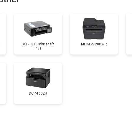
от 80 мин
о
от 70 мин
о
t
DCP-T310 InkBenefit
MFC-L2720DWR
Plus
от 60 мин
о
от 80 мин
о
от 70 мин
о
DCP-1602R