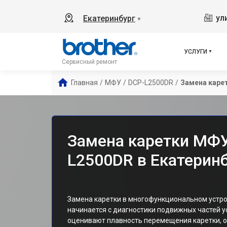
ул
Екатеринбург
▼
УСЛУГИ
Сервисный ремонт
Главная
/
МФУ
/
DCP-L2500DR
/
Замена каре
Замена каретки МФУ
L2500DR в Екатерин
Замена каретки в многофункциональном устро
начинается с диагностики подвижных частей 
оценивают плавность перемещения каретки, от