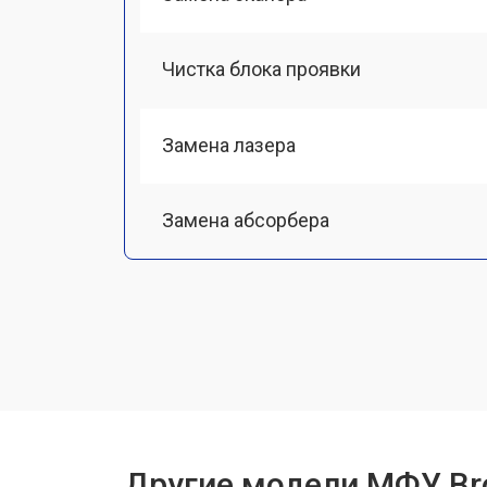
Чистка блока проявки
Замена лазера
Замена абсорбера
Ремонт автоподатчика
Замена тормозной площадки
Замена термопленки
Другие модели МФУ Br