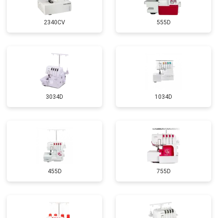
2340CV
555D
3034D
1034D
455D
755D