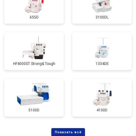
655D
3100DL
HF4000ST Strong& Tough
1334DE
5100D
4100D