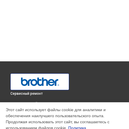
Сервисный ремонт
ВЫБЕРИ СВОЙ ГОРОД
Этот сайт использует файлы cookie для аналитики и
Замена шестеренок оверлока 2104D Brother в
Краснодаре
обеспечения наилучшего пользовательского опыта.
Замена шестеренок оверлока 2104D Brother в
Ростове-на-
Продолжая использовать этот сайт, вы соглашаетесь с
Дону
использованием файлов cookie.
Политика