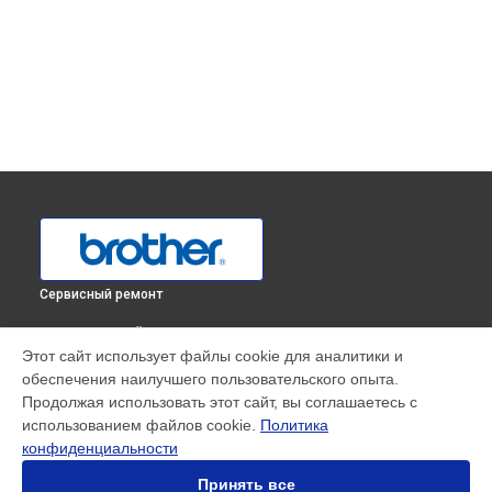
Сервисный ремонт
ВЫБЕРИ СВОЙ ГОРОД
Этот сайт использует файлы cookie для аналитики и
Ремонт или замена педалей оверлока 3034D Brother в
обеспечения наилучшего пользовательского опыта.
Краснодаре
Продолжая использовать этот сайт, вы соглашаетесь с
Ремонт или замена педалей оверлока 3034D Brother в
использованием файлов cookie.
Политика
Ростове-на-Дону
конфиденциальности
Ремонт или замена педалей оверлока 3034D Brother в
Нижнем Новгороде
Принять все