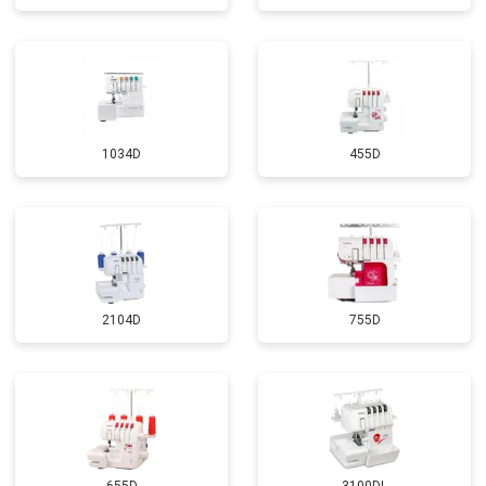
1034D
455D
2104D
755D