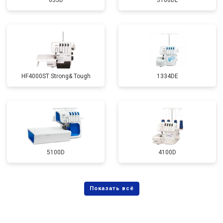
655D
3100DL
HF4000ST Strong& Tough
1334DE
5100D
4100D