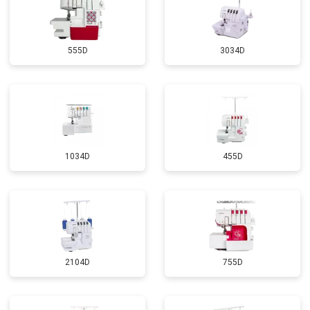
555D
3034D
1034D
455D
2104D
755D