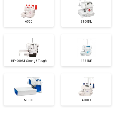
655D
3100DL
HF4000ST Strong& Tough
1334DE
5100D
4100D