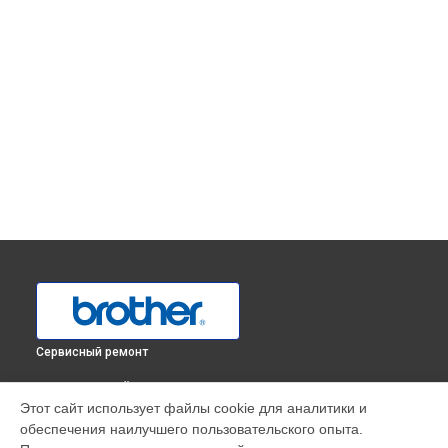
Сервисный ремонт
ВЫБЕРИ СВОЙ ГОРОД
Этот сайт использует файлы cookie для аналитики и
Замена или ремонт электронного блока оверлока
обеспечения наилучшего пользовательского опыта.
3034DWT Brother в
Краснодаре