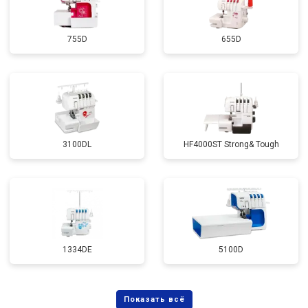
755D
655D
3100DL
HF4000ST Strong& Tough
1334DE
5100D