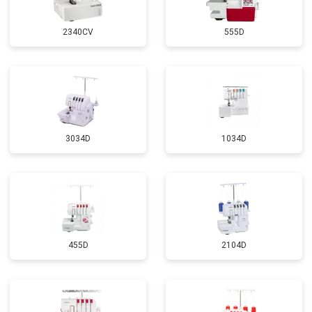
2340CV
555D
3034D
1034D
455D
2104D