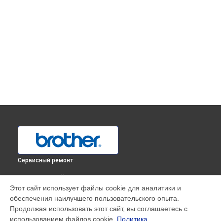
Сервисный ремонт
ВЫБЕРИ СВОЙ ГОРОД
Этот сайт использует файлы cookie для аналитики и
Замена шестеренок оверлока 4100D Brother в
Краснодаре
обеспечения наилучшего пользовательского опыта.
Замена шестеренок оверлока 4100D Brother в
Ростове-на-
Продолжая использовать этот сайт, вы соглашаетесь с
Дону
использованием файлов cookie.
Политика