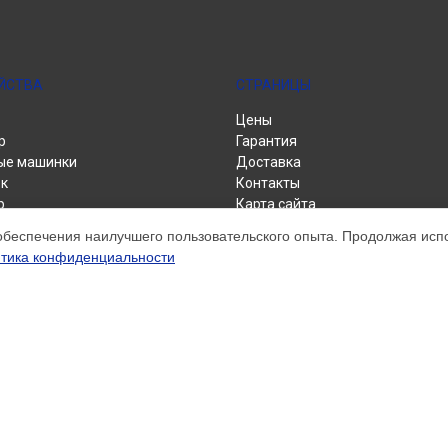
ЙСТВА
СТРАНИЦЫ
Цены
р
Гарантия
ые машинки
Доставка
к
Контакты
р
Карта сайта
альные машины
обеспечения наилучшего пользовательского опыта. Продолжая испол
тика конфиденциальности
м обслуживании устройств Brother. Хотя мы и не представляем официал
а, включая диагностику, техническое обслуживание и настройку разли