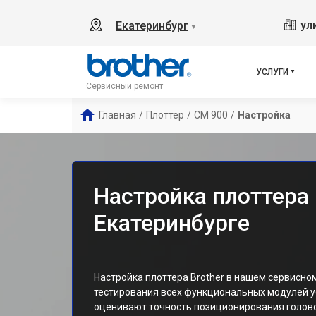
ул
Екатеринбург
▼
УСЛУГИ
Сервисный ремонт
Главная
/
Плоттер
/
CM 900
/
Настройка
Настройка плоттера 
Екатеринбурге
Настройка плоттера Brother в нашем сервисно
тестирования всех функциональных модулей у
оценивают точность позиционирования голово