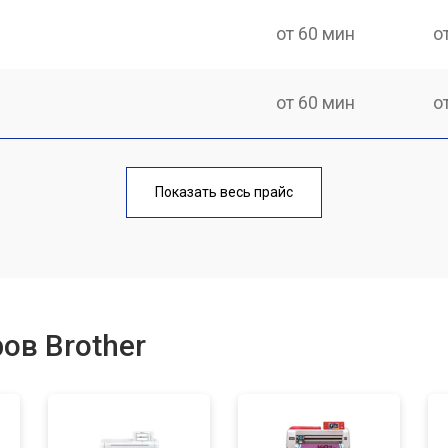
от 60 мин
о
от 60 мин
о
от 80 мин
о
Показать весь прайс
от 80 мин
о
от 120 мин
о
ов Brother
от 70 мин
о