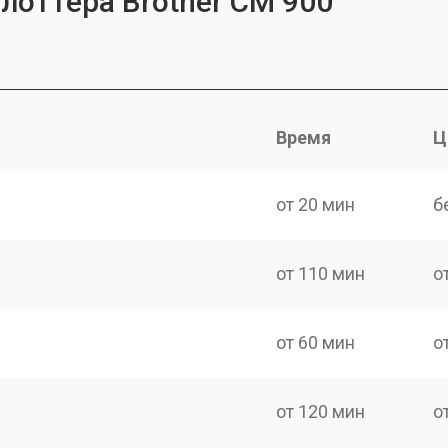
лоттера Brother CM 900
Время
Ц
от 20 мин
б
от 110 мин
о
от 60 мин
о
от 120 мин
о