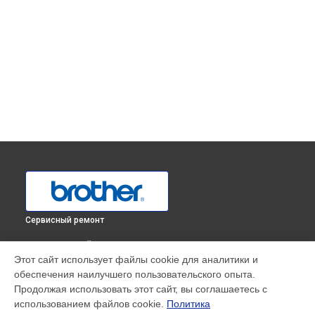
Сервисный ремонт
ВЫБЕРИ СВОЙ ГОРОД
Этот сайт использует файлы cookie для аналитики и
Замена лазера принтера HL-1223WR Brother в
Краснодаре
обеспечения наилучшего пользовательского опыта.
Замена лазера принтера HL-1223WR Brother в
Ростове-на-
Продолжая использовать этот сайт, вы соглашаетесь с
Дону
использованием файлов cookie.
Политика
Замена лазера принтера HL-1223WR Brother в
Нижнем