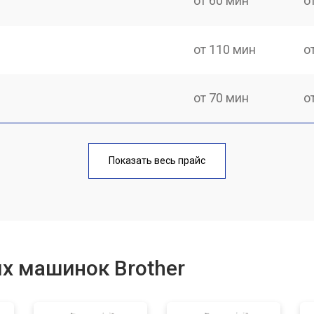
от 60 мин
о
от 110 мин
о
от 70 мин
о
от 60 мин
о
Показать весь прайс
от 50 мин
о
от 60 мин
о
х машинок Brother