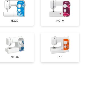
HQ22
HQ19
LS250s
E15