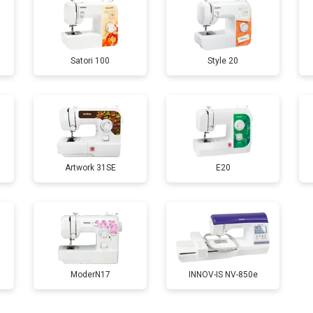
Satori 100
Style 20
Artwork 31SE
E20
ModerN17
INNOV-IS NV-850e