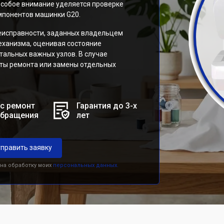
особое внимание уделяется проверке
мпонентов машинки G20.
еисправности, заданных владельцем
еханизма, оценивая состояние
стальных важных узлов. В случае
ты ремонта или замены отдельных
с ремонт
Гарантия до 3-х
обращения
лет
править заявку
 на обработку моих
персональных данных.