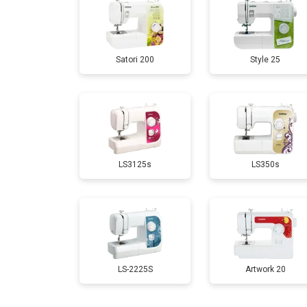
Satori 200
Style 25
LS3125s
LS350s
LS-2225S
Artwork 20