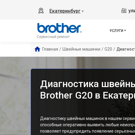
ул
Екатеринбург
▼
УСЛУГИ
Сервисный ремонт
Главная
/
Швейные машинки
/
G20
/
Диагнос
Диагностика швейн
Brother G20 в Екате
Диагностику швейных машинок в нашем серви
способные оперативно выявить любые неиспр
позволяет предупредить появление серьезных