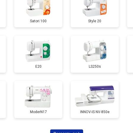
Satori 100
Style 20
E20
LS250s
ModerN17
INNOV-IS NV-850e