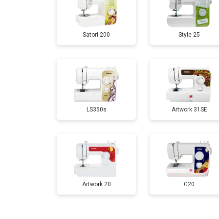
Satori 200
Style 25
LS350s
Artwork 31SE
Artwork 20
G20