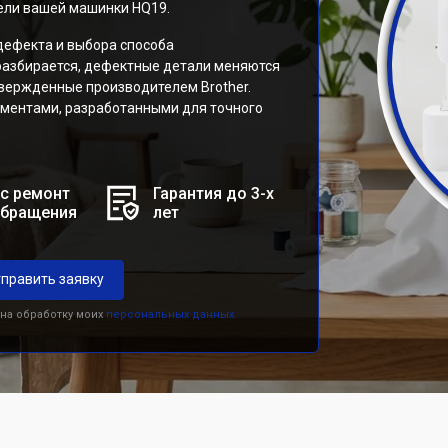
ели вашей машинки HQ19.
дефекта и выбора способа
разбирается, дефектные детали меняются
твержденные производителем Brother.
ментами, разработанными для точного
.
с ремонт
Гарантия до 3-х
обращения
лет
править заявку
 на обработку моих
персональных данных.