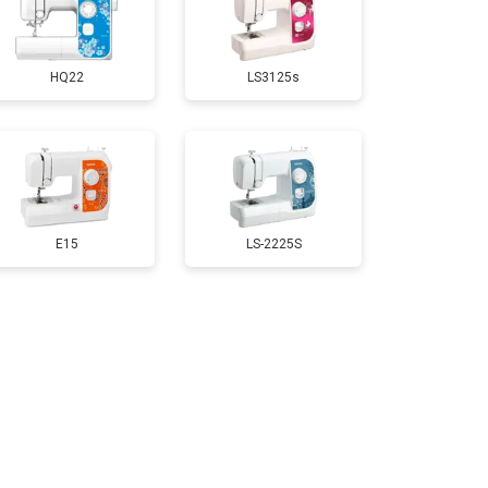
HQ22
LS3125s
E15
LS-2225S