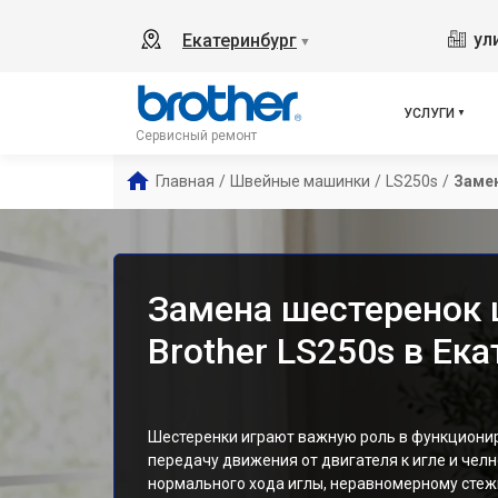
ул
Екатеринбург
▼
УСЛУГИ
Сервисный ремонт
Главная
/
Швейные машинки
/
LS250s
/
Заме
Замена шестеренок
Brother LS250s в Ек
Шестеренки играют важную роль в функциони
передачу движения от двигателя к игле и челн
нормального хода иглы, неравномерному стеж