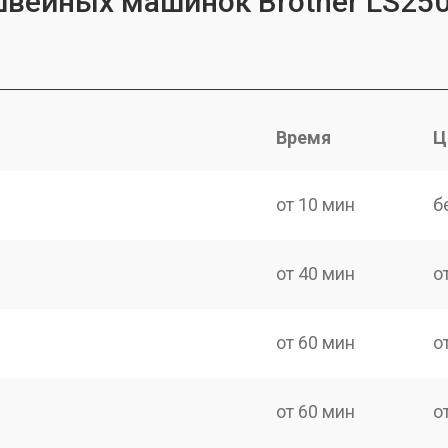
швейных машинок Brother LS25
Время
Ц
от 10 мин
б
от 40 мин
о
от 60 мин
о
от 60 мин
о