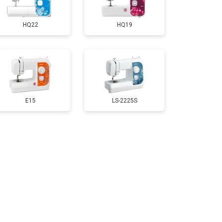
HQ22
HQ19
E15
LS-2225S