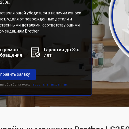
250s.
 позволяющей убедиться в наличии износа
ают, удаляют поврежденные детали и
ественными деталями, соответствующими
мендациям Brother.
с ремонт
Гарантия до 3-х
обращения
лет
править заявку
 на обработку моих
персональных данных.