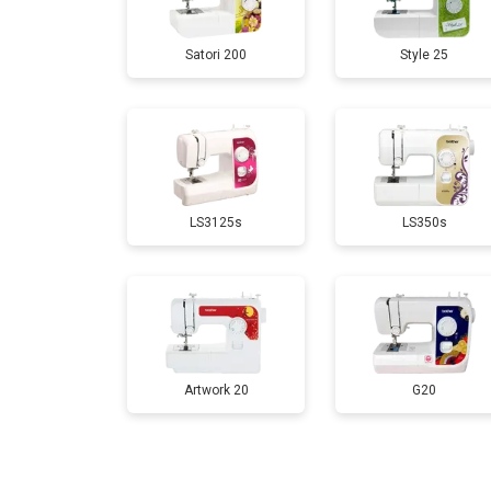
Satori 200
Style 25
LS3125s
LS350s
Artwork 20
G20