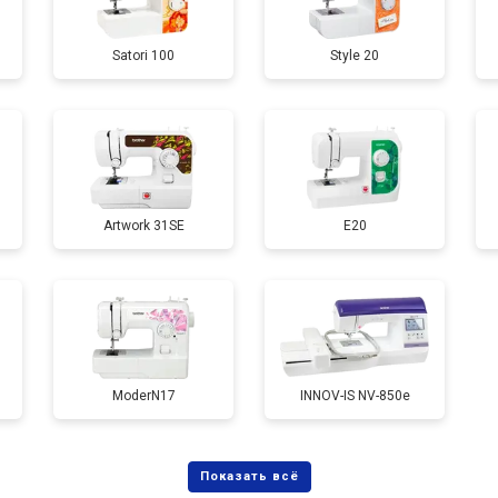
Satori 100
Style 20
Artwork 31SE
E20
ModerN17
INNOV-IS NV-850e