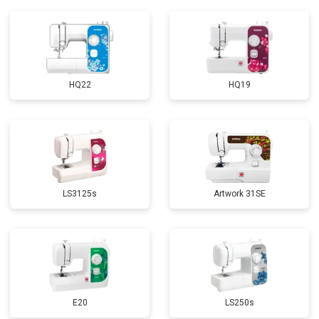
HQ22
HQ19
LS3125s
Artwork 31SE
E20
LS250s