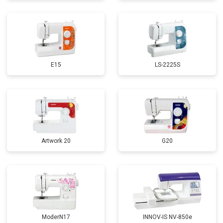
E15
LS-2225S
Artwork 20
G20
ModerN17
INNOV-IS NV-850e